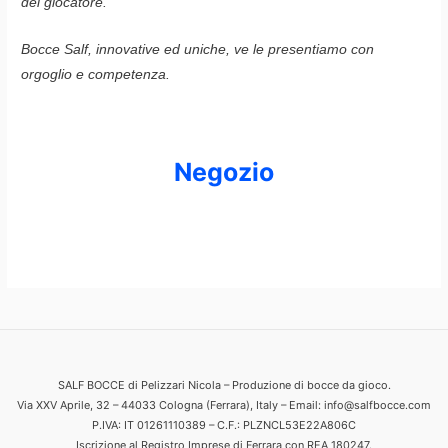
del giocatore.
Bocce Salf, innovative ed uniche, ve le presentiamo con
orgoglio e competenza.
Negozio
SALF BOCCE di Pelizzari Nicola – Produzione di bocce da gioco.
Via XXV Aprile, 32 – 44033 Cologna (Ferrara), Italy – Email: info@salfbocce.com
P.IVA: IT 01261110389 – C.F.: PLZNCL53E22A806C
Iscrizione al Registro Imprese di Ferrara con REA 180247.