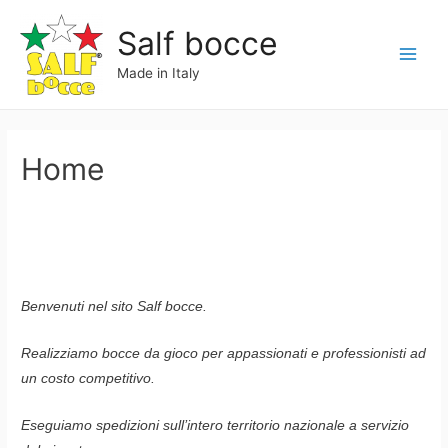
Vai
Salf bocce
al
contenuto
Main
Made in Italy
Menu
Home
Benvenuti nel sito Salf bocce.
Realizziamo bocce da gioco per appassionati e professionisti ad
un costo competitivo.
Eseguiamo spedizioni sull’intero territorio nazionale a servizio