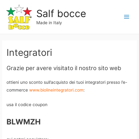
Vai
Salf bocce
al
contenuto
Main
Made in Italy
Menu
Integratori
Grazie per avere visitato il nostro sito web
ottieni uno sconto sull’acquisto dei tuoi integratori presso l’e-
commerce
www.biolineintegratori.com
:
usa il codice coupon
BLWMZH