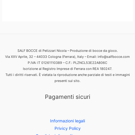
SALF BOCCE di Pelizzari Nicola – Produzione di bocce da gioco.
Via XXV Aprile, 32 – 44033 Cologna (Ferrara), Italy – Email: info@salfbocce.com
P.IVA: IT 01261110389 – C.F.: PLZNCL53E22A806C
Iscrizione al Registro Imprese di Ferrara con REA 180247.
Tutti i diritti riservati. È vietata la riproduzione anche parziale di testi e immagini
presenti sul sito.
Pagamenti sicuri
Informazioni legali
Privicy Policy