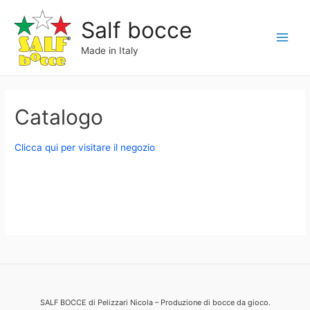
Vai
Salf bocce
al
contenuto
Main
Made in Italy
Menu
Catalogo
Clicca qui per visitare il negozio
SALF BOCCE di Pelizzari Nicola – Produzione di bocce da gioco.