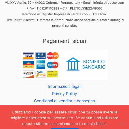
Via XXV Aprile, 32 – 44033 Cologna (Ferrara), Italy – Email: info@salfbocce.com
P.IVA: IT 01261110389 – C.F.: PLZNCL53E22A806C
Iscrizione al Registro Imprese di Ferrara con REA 180247.
Tutti i diritti riservati. È vietata la riproduzione anche parziale di testi e immagini
presenti sul sito.
Pagamenti sicuri
Informazioni legali
Privicy Policy
Condizioni di vendita e consegna
Utilizziamo i cookie per essere sicuri che tu possa avere la
migliore esperienza sul nostro sito. Se continui ad utilizzare
questo sito noi assumiamo che tu ne sia felice.