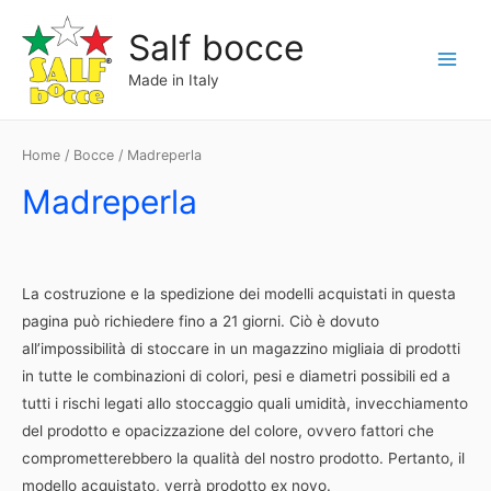
Vai
Salf bocce
al
contenuto
Main
Made in Italy
Menu
Home
/
Bocce
/ Madreperla
Madreperla
La costruzione e la spedizione dei modelli acquistati in questa
pagina può richiedere fino a 21 giorni. Ciò è dovuto
all’impossibilità di stoccare in un magazzino migliaia di prodotti
in tutte le combinazioni di colori, pesi e diametri possibili ed a
tutti i rischi legati allo stoccaggio quali umidità, invecchiamento
del prodotto e opacizzazione del colore, ovvero fattori che
comprometterebbero la qualità del nostro prodotto. Pertanto, il
modello acquistato, verrà prodotto ex novo.