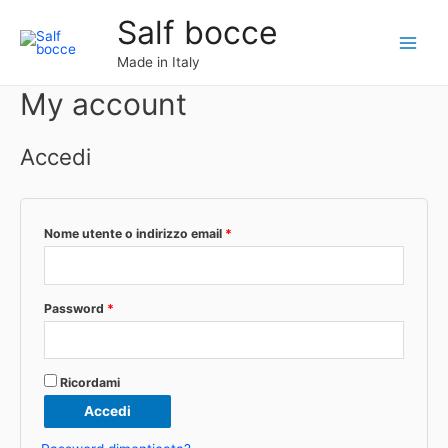
Vai
Salf bocce
al
Main
contenuto
Made in Italy
Menu
My account
Accedi
Richiesto
Nome utente o indirizzo email
*
Richiesto
Password
*
Ricordami
Accedi