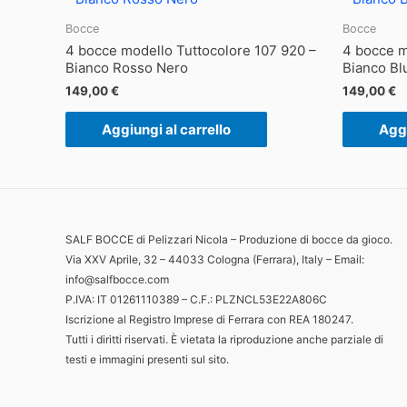
Bocce
Bocce
4 bocce modello Tuttocolore 107 920 –
4 bocce m
Bianco Rosso Nero
Bianco Bl
149,00
€
149,00
€
Aggiungi al carrello
Aggi
SALF BOCCE di Pelizzari Nicola – Produzione di bocce da gioco.
Via XXV Aprile, 32 – 44033 Cologna (Ferrara), Italy – Email:
info@salfbocce.com
P.IVA: IT 01261110389 – C.F.: PLZNCL53E22A806C
Iscrizione al Registro Imprese di Ferrara con REA 180247.
Tutti i diritti riservati. È vietata la riproduzione anche parziale di
testi e immagini presenti sul sito.