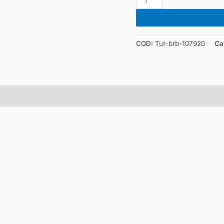
bocce
modello
Tuttocolore
COD:
Tut-brb-107920
Ca
107
920
-
Bianco
Rosso
Blu
quantità