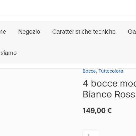
me
Negozio
Caratteristiche tecniche
Gal
 siamo
Bocce
,
Tuttocolore
4 bocce mod
Bianco Ross
149,00
€
4