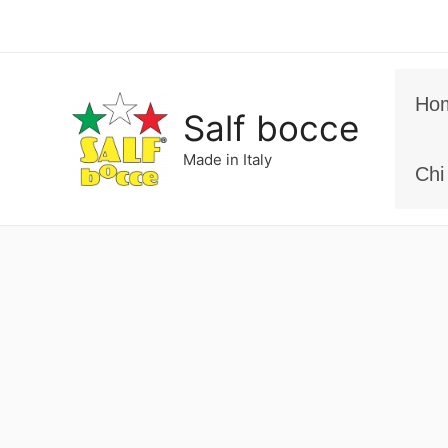
Vai
al
contenuto
Ho
Salf bocce
Made in Italy
Chi