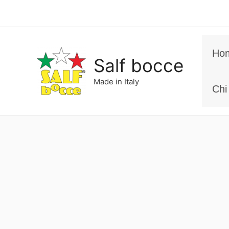
Vai
al
contenuto
Ho
Salf bocce
Made in Italy
Chi