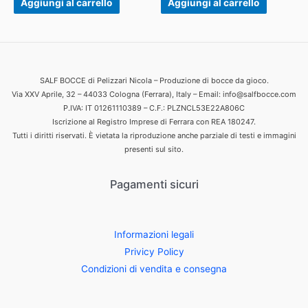
Aggiungi al carrello
Aggiungi al carrello
SALF BOCCE di Pelizzari Nicola – Produzione di bocce da gioco.
Via XXV Aprile, 32 – 44033 Cologna (Ferrara), Italy – Email: info@salfbocce.com
P.IVA: IT 01261110389 – C.F.: PLZNCL53E22A806C
Iscrizione al Registro Imprese di Ferrara con REA 180247.
Tutti i diritti riservati. È vietata la riproduzione anche parziale di testi e immagini
presenti sul sito.
Pagamenti sicuri
Informazioni legali
Privicy Policy
Condizioni di vendita e consegna