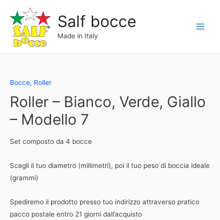
Vai
Salf bocce
al
contenuto
Main
Made in Italy
Menu
Bocce
,
Roller
Roller – Bianco, Verde, Giallo
– Modello 7
Set composto da 4 bocce
Scegli il tuo diametro (millimetri), poi il tuo peso di boccia ideale
(grammi)
Spediremo il prodotto presso tuo indirizzo attraverso pratico
pacco postale entro 21 giorni dall’acquisto