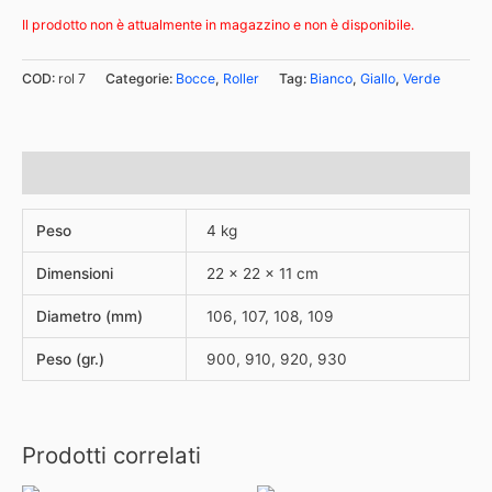
Il prodotto non è attualmente in magazzino e non è disponibile.
COD:
rol 7
Categorie:
Bocce
,
Roller
Tag:
Bianco
,
Giallo
,
Verde
Informazioni aggiuntive
Peso
4 kg
Dimensioni
22 × 22 × 11 cm
Diametro (mm)
106, 107, 108, 109
Peso (gr.)
900, 910, 920, 930
Prodotti correlati