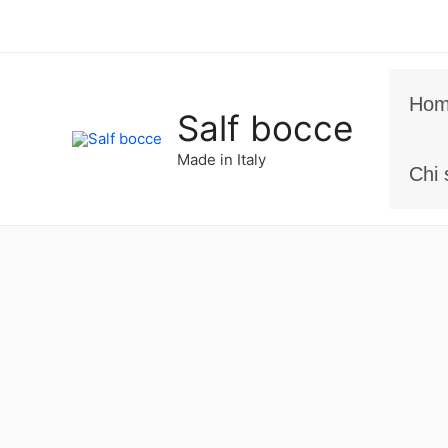
Vai
al
contenuto
Ho
Salf bocce
Made in Italy
Chi