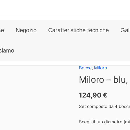
me
Negozio
Caratteristiche tecniche
Gal
 siamo
Bocce
,
Miloro
Miloro – blu
124,90
€
Set composto da 4 bocc
Scegli il tuo diametro (mi