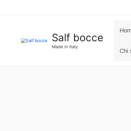
Vai
al
contenuto
Ho
Salf bocce
Made in Italy
Chi