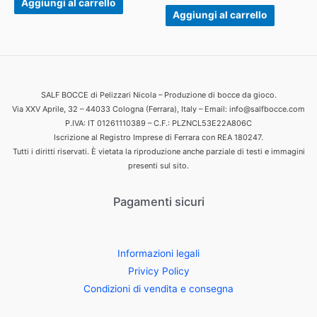
Aggiungi al carrello
Aggiungi al carrello
SALF BOCCE di Pelizzari Nicola – Produzione di bocce da gioco.
Via XXV Aprile, 32 – 44033 Cologna (Ferrara), Italy – Email: info@salfbocce.com
P.IVA: IT 01261110389 – C.F.: PLZNCL53E22A806C
Iscrizione al Registro Imprese di Ferrara con REA 180247.
Tutti i diritti riservati. È vietata la riproduzione anche parziale di testi e immagini
presenti sul sito.
Pagamenti sicuri
Informazioni legali
Privicy Policy
Condizioni di vendita e consegna