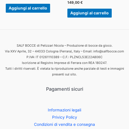
149,00
€
Aggiungi al carrello
Aggiungi al carrello
SALF BOCCE di Pelizzari Nicola – Produzione di bocce da gioco.
Via XXV Aprile, 32 – 44033 Cologna (Ferrara), Italy – Email: info@salfbocce.com
P.IVA: IT 01261110389 – C.F.: PLZNCL53E22A806C
Iscrizione al Registro Imprese di Ferrara con REA 180247.
Tutti i diritti riservati. È vietata la riproduzione anche parziale di testi e immagini
presenti sul sito.
Pagamenti sicuri
Informazioni legali
Privicy Policy
Condizioni di vendita e consegna