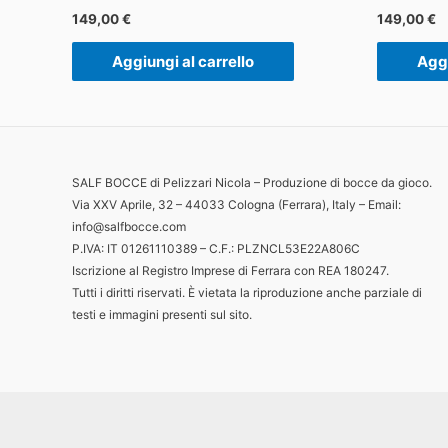
149,00
€
149,00
€
Aggiungi al carrello
Aggi
SALF BOCCE di Pelizzari Nicola – Produzione di bocce da gioco.
Via XXV Aprile, 32 – 44033 Cologna (Ferrara), Italy – Email:
info@salfbocce.com
P.IVA: IT 01261110389 – C.F.: PLZNCL53E22A806C
Iscrizione al Registro Imprese di Ferrara con REA 180247.
Tutti i diritti riservati. È vietata la riproduzione anche parziale di
testi e immagini presenti sul sito.