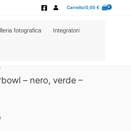
Carrello/
0,00
€
leria fotografica
Integratori
l
bowl – nero, verde –
e