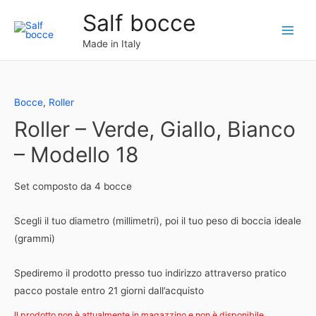
Vai
Salf bocce
al
Main
contenuto
Made in Italy
Menu
Bocce
,
Roller
Roller – Verde, Giallo, Bianco
– Modello 18
Set composto da 4 bocce
Scegli il tuo diametro (millimetri), poi il tuo peso di boccia ideale
(grammi)
Spediremo il prodotto presso tuo indirizzo attraverso pratico
pacco postale entro 21 giorni dall’acquisto
Il prodotto non è attualmente in magazzino e non è disponibile.